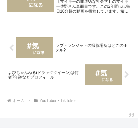
【マイキーの非道徳な社会学】のマイキ
ー佐野さん真面目です。この2年間ほぼ毎
日10分超の動画を投稿しています。積も
り積もった投稿数は600本弱！！ふむふ
む…大御所ですね。が、しかし…チャン
ネル登録者数は1.81万人で1回の再生数は
1万回に届か...
ラブトランジットの撮影場所はどこのホ
テル?
よぴちゃんねる(ドラァグクイーン)は何
者?年齢などプロフィール
ホーム
YouTuber・TikToker