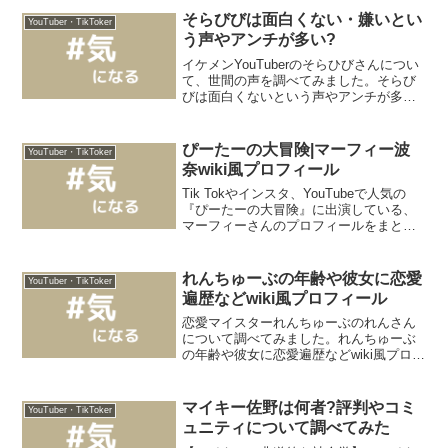
ャンネル登録者数を誇る人気チャンネル
そらびびは面白くない・嫌いとい
YouTuber・TikToker
です。今...
う声やアンチが多い?
イケメンYouTuberのそらひびさんについ
て、世間の声を調べてみました。そらび
びは面白くないという声やアンチが多い?
ゲーム配信や歌ってみた動画などを投稿
されているそらひびさんです。そらひび
さんに関してネガティブな意見は、下ネ
ぴーたーの大冒険|マーフィー波
YouTuber・TikToker
タが多いのと、...
奈wiki風プロフィール
Tik Tokやインスタ、YouTubeで人気の
『ぴーたーの大冒険』に出演している、
マーフィーさんのプロフィールをまとめ
ています！ぴーたーの大冒険|マーフィー
波奈プロフィールぴーたーの大冒険|マー
フィー波奈の名前・本名や年齢は?名
れんちゅーぶの年齢や彼女に恋愛
YouTuber・TikToker
前 ...
遍歴などwiki風プロフィール
恋愛マイスターれんちゅーぶのれんさん
について調べてみました。れんちゅーぶ
の年齢や彼女に恋愛遍歴などwiki風プロフ
ィール生年月日 1998/04/23身長 178cm出
身地 茨城県血液型 B型趣味 サウナ、筋ト
レ、サーフィン、スケボー好きな...
マイキー佐野は何者?評判やコミ
YouTuber・TikToker
ュニティについて調べてみた