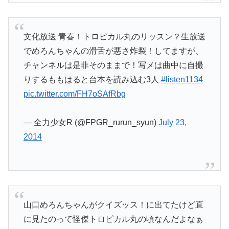
文化放送 青春！トロピカル丸のリッスン？生放送
でめろんちゃんの滑舌が悪さ炸裂！してますが、
チャンネルは是非そのままで！写メは曲中に自撮
りするももはると台本を読み込む3人
#listen1134
pic.twitter.com/FH7oSAfRbg
— 全力少女R (@FPGR_rurun_syun)
July 23,
2014
山口めろんちゃんがクイズッス！に出てたけど直
に見たのって怪傑トロピカル丸の頃なんだよなぁ