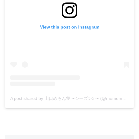
View this post on Instagram
A post shared by 山口めろん💚〜シーズン3〜 (@memememelonchan)