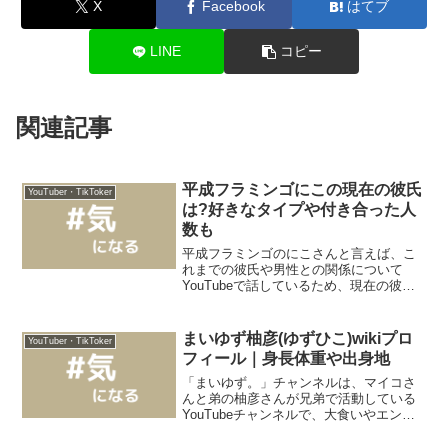
X
Facebook
はてブ
LINE
コピー
関連記事
平成フラミンゴにこの現在の彼氏
YouTuber・TikToker
は?好きなタイプや付き合った人
数も
平成フラミンゴのにこさんと言えば、こ
れまでの彼氏や男性との関係について
YouTubeで話しているため、現在の彼氏
の有無について気になる方も多いでしょ
う。そこで、今回は「平成フラミンゴに
こさんの彼氏は誰？好みのタイプや交際
まいゆず柚彦(ゆずひこ)wikiプロ
YouTuber・TikToker
経験の数を調査！」と...
フィール｜身長体重や出身地
「まいゆず。」チャンネルは、マイコさ
んと弟の柚彦さんが兄弟で活動している
YouTubeチャンネルで、大食いやエンタ
メ系の動画などで人気を集めています。
現在は15.6万人（2023年10月地点）のチ