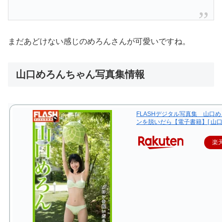
まだあどけない感じのめろんさんが可愛いですね。
山口めろんちゃん写真集情報
FLASHデジタル写真集 山口
ンを脱いだら【電子書籍】[ 山口
楽