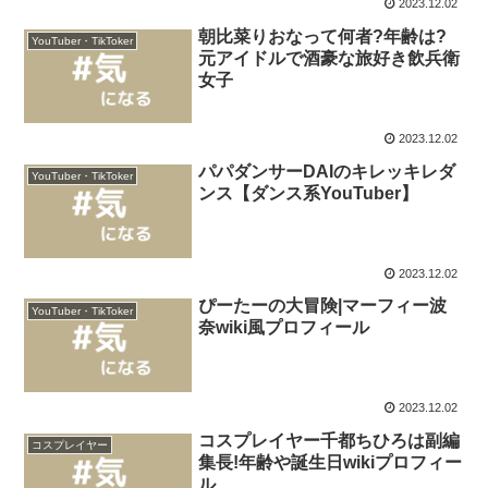
2023.12.02
朝比菜りおなって何者?年齢は?
YouTuber・TikToker
元アイドルで酒豪な旅好き飲兵衛
女子
2023.12.02
パパダンサーDAIのキレッキレダ
YouTuber・TikToker
ンス【ダンス系YouTuber】
2023.12.02
ぴーたーの大冒険|マーフィー波
YouTuber・TikToker
奈wiki風プロフィール
2023.12.02
コスプレイヤー千都ちひろは副編
コスプレイヤー
集長!年齢や誕生日wikiプロフィー
ル