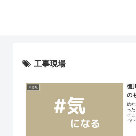
工事現場
徳
未分類
の
総社
った
そこ
つい