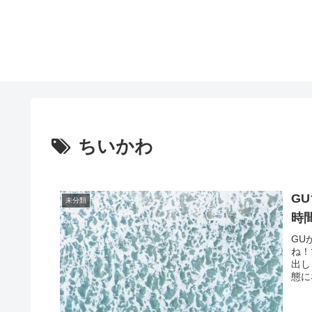
ちいかわ
G
未分類
時
GU
ね！
出し
態に