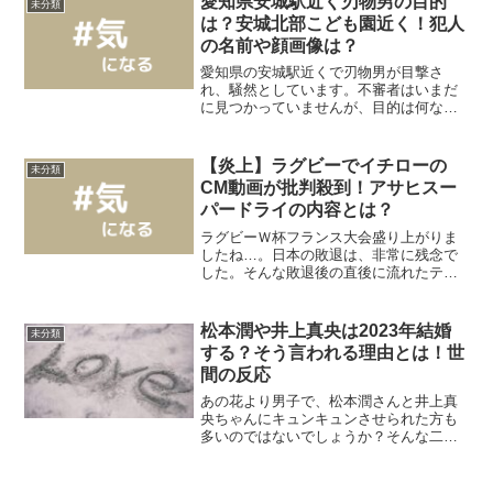
愛知県安城駅近く刃物男の目的
未分類
一方で「セクハ...
は？安城北部こども園近く！犯人
の名前や顔画像は？
愛知県の安城駅近くで刃物男が目撃さ
れ、騒然としています。不審者はいまだ
に見つかっていませんが、目的は何なの
でしょうか。また、安城北部こども園近
くということですが、大丈夫なのでしょ
うか。今回の記事では、愛知県安城駅近
【炎上】ラグビーでイチローの
未分類
く刃物男の情報についてご紹...
CM動画が批判殺到！アサヒスー
パードライの内容とは？
ラグビーＷ杯フランス大会盛り上がりま
したね…。日本の敗退は、非常に残念で
した。そんな敗退後の直後に流れたテレ
ビCMに、批判殺到しているようです。そ
れが、サヒスーパードライのCMでイチロ
ーさんが出演しているもの。では、どう
松本潤や井上真央は2023年結婚
未分類
して批判殺到したので...
する？そう言われる理由とは！世
間の反応
あの花より男子で、松本潤さんと井上真
央ちゃんにキュンキュンさせられた方も
多いのではないでしょうか？そんな二人
は、実際に交際しているという噂が何年
も前からありましたよね。そして2023年
に、ようやくゴールインの兆しが見えて