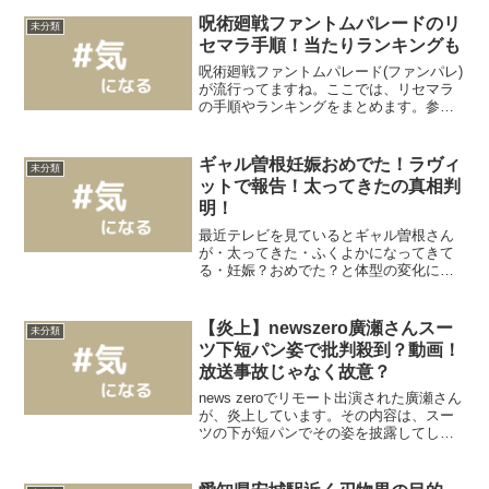
呪術廻戦ファントムパレードのリ
未分類
セマラ手順！当たりランキングも
呪術廻戦ファントムパレード(ファンパレ)
が流行ってますね。ここでは、リセマラ
の手順やランキングをまとめます。参考
にしてみてください。最後までお付き合
い宜しくお願い申し上げます。呪術廻戦
ファントムパレードのリセマラ手順は？
ギャル曽根妊娠おめでた！ラヴィ
未分類
アプリはアップルスト...
ットで報告！太ってきたの真相判
明！
最近テレビを見ているとギャル曽根さん
が・太ってきた・ふくよかになってきて
る・妊娠？おめでた？と体型の変化に気
になる方も多かったことでしょう。そん
なギャル曽根さんがラヴィットで第3子の
妊娠を報告されました。たくさん食べて
【炎上】newszero廣瀬さんスー
未分類
太ったのではなく、妊娠...
ツ下短パン姿で批判殺到？動画！
放送事故じゃなく故意？
news zeroでリモート出演された廣瀬さん
が、炎上しています。その内容は、スー
ツの下が短パンでその姿を披露してしま
うというものでした。放送事故ではない
ことから、・面白かった・好感度上がっ
た・ウケたという声もありますが、その