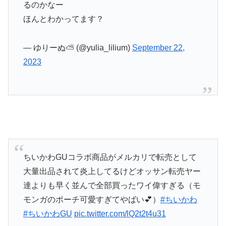
るのかなー
ほんとわかってます？
— ゆりーぬ⛅ (@yulia_lilium)
September 22,
2023
ちいかわGUコラボ商品がメルカリで転売として
大量出品されて炎上してるけどオッサン転売ヤー
達よりも早く並んで全部買ったワイ偉すぎる（モ
モンガのポーチ可愛すぎてやばい💕）
#ちいかわ
#ちいかわGU
pic.twitter.com/lQ2t2t4u31