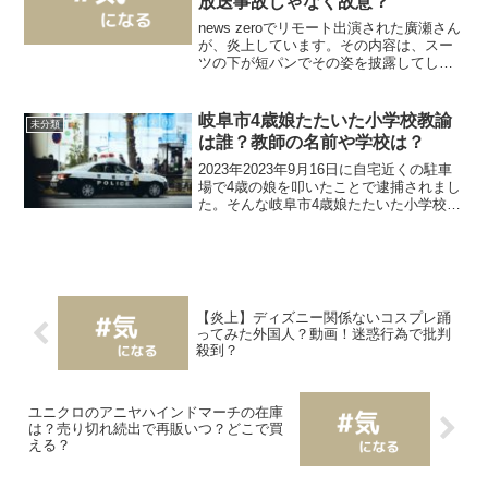
放送事故じゃなく故意？
news zeroでリモート出演された廣瀬さん
が、炎上しています。その内容は、スー
ツの下が短パンでその姿を披露してしま
うというものでした。放送事故ではない
ことから、・面白かった・好感度上がっ
た・ウケたという声もありますが、その
岐阜市4歳娘たたいた小学校教諭
未分類
一方で「セクハ...
は誰？教師の名前や学校は？
2023年2023年9月16日に自宅近くの駐車
場で4歳の娘を叩いたことで逮捕されまし
た。そんな岐阜市4歳娘たたいた小学校教
諭の顔画像やフェイスブックなどは明ら
かになっているのでしょうか。また犯行
動機や世間の反応も気になりますよね。
そこで今回...
【炎上】ディズニー関係ないコスプレ踊
ってみた外国人？動画！迷惑行為で批判
殺到？
ユニクロのアニヤハインドマーチの在庫
は？売り切れ続出で再販いつ？どこで買
える？