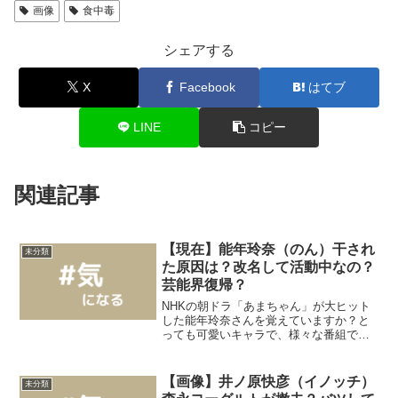
画像
食中毒
シェアする
X
Facebook
はてブ
LINE
コピー
関連記事
【現在】能年玲奈（のん）干され
未分類
た原因は？改名して活動中なの？
芸能界復帰？
NHKの朝ドラ「あまちゃん」が大ヒット
した能年玲奈さんを覚えていますか？と
っても可愛いキャラで、様々な番組で見
かけていましたよね。しかし、現在では
芸能界から干されたという噂がありテレ
ビでは見かけなくなりました。実は能年
【画像】井ノ原快彦（イノッチ）
未分類
玲奈さん、現在は、「の...