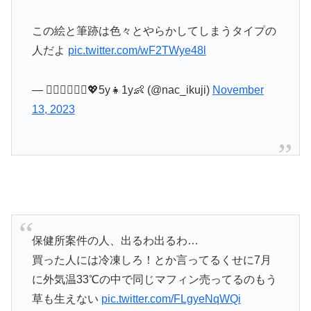
この絵と筆跡は色々とやらかしてしまうタイプの
人だよ
pic.twitter.com/wF2TWye48l
— な⃝ち⃝ん⃝💖5y👧1y👶 (@nac_ikuji)
November
13, 2023
保健所案件の人、出るわ出るわ…
買った人には冷凍しろ！とか言ってるくせに7月
に外気温33℃の中で同じマフィン売ってるのもう
草も生えない
pic.twitter.com/FLgyeNqWQi