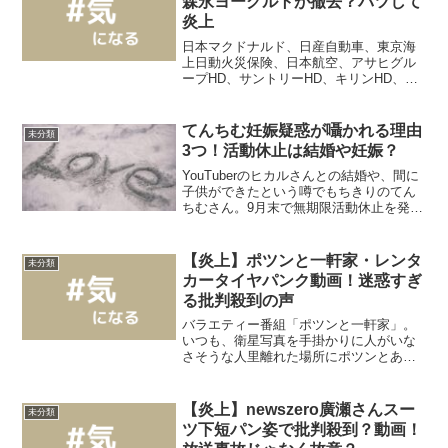
森永ヨーグルトが撤去？バツして
炎上
日本マクドナルド、日産自動車、東京海
上日動火災保険、日本航空、アサヒグル
ープHD、サントリーHD、キリンHD、花
王、第一三共ヘルスケアなど、ジャニー
喜多川氏の性加害問題が原因で広告起用
のジャニーズ離れが進んでいますよ
てんちむ妊娠疑惑が囁かれる理由
未分類
ね…。新たに森永乳業の機...
3つ！活動休止は結婚や妊娠？
YouTuberのヒカルさんとの結婚や、間に
子供ができたという噂でもちきりのてん
ちむさん。9月末で無期限活動休止を発表
されていますが、理由については明らか
となっていません。そのため、・いよい
よヒカルと結婚か？・もしかして妊娠？
【炎上】ポツンと一軒家・レンタ
未分類
などと、世間で...
カータイヤパンク動画！迷惑すぎ
る批判殺到の声
バラエティー番組「ポツンと一軒家」。
いつも、衛星写真を手掛かりに人がいな
さそうな人里離れた場所にポツンとある
一軒家を捜し出す番組です。そして2023
年9月25日の放送で、山口県の山中に位置
する立派なログハウスに訪問する回だっ
【炎上】newszero廣瀬さんスー
未分類
たのですが…借り...
ツ下短パン姿で批判殺到？動画！