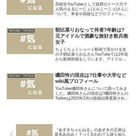
高校生YouTuberとして抜群のトーク力で
人気のえるにーにょ(エルニーニョ)さんに
ついて、本名や高校などプロフィールを
調べてみました。えるにーにょさんのプ
ロフィール名前：えるにーにょ本名：非
公開生年月日：2006年10月19日身長：
朝比菜りおなって何者?年齢は?
YouTuber・TikToker
160...
元アイドルで酒豪な旅好き飲兵衛
女子
ちょくちょくショート動画で見かける女
の子朝比菜りおなさんYouTubeでは1年前
から動画投稿をしています。アイドル志
望？アイドルになりきれなかった？？そ
んな女の子を深掘りしていきます。朝比
菜りおなさんってどんな子？朝比菜りお
磯田怜の現在は?仕事や大学など
YouTuber・TikToker
なさんは、年齢非...
wiki風プロフィール
YouTuber磯田怜さんについて調べてみま
した。磯田怜さんの現在は?磯田怜さんの
Twitterは2023年2月の投稿以降更新されて
いません。YouTubeの最新動画は1年以上
前の日付になっています。動画の更新な
どはされていませんが、磯田怜...
『あずきちゃんねる』のあずきの正体は
星名あゆみ！？って言われても誰も知ら