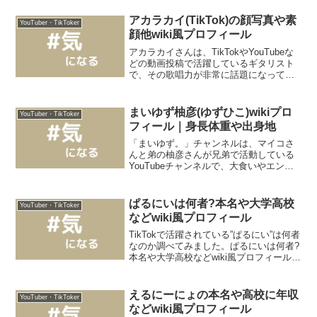
アカラカイ(TikTok)の顔写真や素
YouTuber・TikToker
顔他wiki風プロフィール
アカラカイさんは、TikTokやYouTubeな
どの動画投稿で活躍しているギタリスト
で、その歌唱力が非常に話題になってい
ます！彼のオリジナル楽曲やカバー曲は
どれも素晴らしいですよね。何と表現し
たらいいのか透明感があって癒される声
まいゆず柚彦(ゆずひこ)wikiプロ
YouTuber・TikToker
です。そんな...
フィール｜身長体重や出身地
「まいゆず。」チャンネルは、マイコさ
んと弟の柚彦さんが兄弟で活動している
YouTubeチャンネルで、大食いやエンタ
メ系の動画などで人気を集めています。
現在は15.6万人（2023年10月地点）のチ
ャンネル登録者数を誇る人気チャンネル
ぱるにいは何者?本名や大学高校
YouTuber・TikToker
です。今...
などwiki風プロフィール
TikTokで活躍されている”ぱるにい”は何者
なのか調べてみました。ぱるにいは何者?
本名や大学高校などwiki風プロフィール
@pupupurando2食べる歯ブラシがヤバす
ぎたww♬ オリジナル楽曲 - ぱるにい
TikTokで活動されている...
えるにーにょの本名や高校に年収
YouTuber・TikToker
などwiki風プロフィール