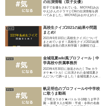
の出演情報（双子女優）
双子で女優をされている、MIOYAE(みお
やえ)さんのドラマとCMの出演情報を調
べてみました。MIOYAE(みおやえ)のドラ
マの出演情報お二人揃ってドラマに出演
されています。MIOさん09年 TBS系連
続ドラマ「小公女セイラ」（レギュラ
高校生クイズ2021の結果や問題
テレビ
ー：...
まとめ!
2021年9月10日に高校生クイズについて
まとめています！高校生クイズ2021結果
優勝は奈良の西大和学園！決勝戦でほぼ
同時に正解のアイデアを出した熊本の
済々黌高校には特別賞が贈られました！
今回は未来を切り開くソウゾウ（想像×創
金城琉夏wiki風プロフィール｜中
テレビ
造）脳が必要だ...
学高校や所属事務所
2023年4月30日に放送された〖The カラ
オケ★バトル〗に出演された金城琉夏さ
んについて調べました！金城琉夏さんwiki
風プロフィール金城琉夏（るか）年齢
16歳（2023年10月時点）高校１年生出
身 沖縄金城琉夏さんの中学や高校はど
帆足明也のプロフィールや中学校
テレビ
こ...
に歌うま動画
【THEカラオケ★バトル U-18歌うま甲子
園 ～新星９人が昭和・平成・令和の名曲