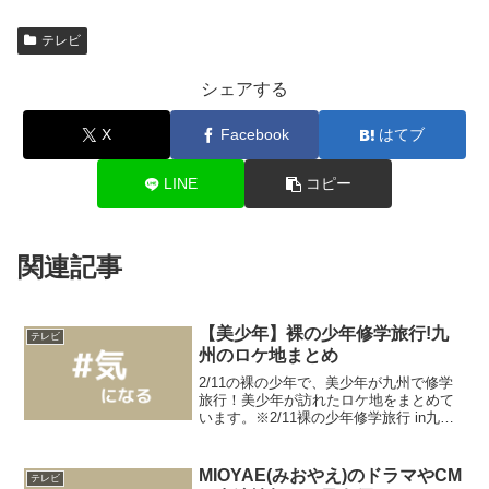
テレビ
シェアする
X
Facebook
はてブ
LINE
コピー
関連記事
【美少年】裸の少年修学旅行!九
テレビ
州のロケ地まとめ
2/11の裸の少年で、美少年が九州で修学
旅行！美少年が訪れたロケ地をまとめて
います。※2/11裸の少年修学旅行 in九州
の見逃し配信は、TVerとTELASAで！
【美少年】裸の少年修学旅行!九州のロケ
地まとめ【美少年】裸の少年修学旅行１
MIOYAE(みおやえ)のドラマやCM
テレビ
日目...