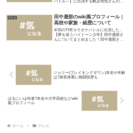
バトル～】に出演する帆足明也さんのプ
ロフィールについて。帆足明也さんのプ
ロフィールや歌うま動画帆足明也さんは
野菜畑で鍛えられた熊本の民謡少年と紹
田中晟那のwiki風プロフィール｜
テレビ
介されています...
高校や家族・経歴について
4/30のTHEカラオケバトルに出演した、
【夢を追うハイトーン少年】田中晟那さ
んについてまとめました！田中晟那さん
プロフィール田中晟那 たなかせな15
歳 高校１年生（2023年10月現在）地
元：兵庫夢：シンガーソングライター田
中晟那さんの夢...
ジョリー(ブレイキングダウン)本名や年齢
は?身長体重に格闘技歴も
ぱるにいは何者?本名や大学高校などwiki
風プロフィール
ホーム
テレビ