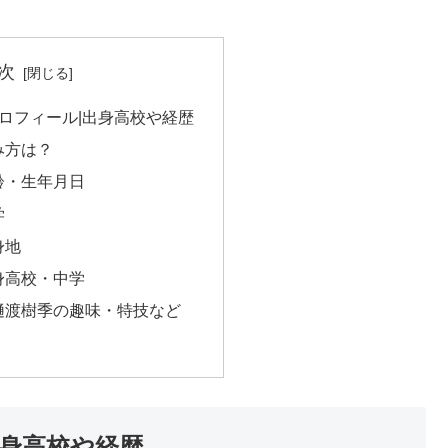
次
プロフィール|出身高校や経歴
み方は？
齢・生年月日
学
身地
身高校・中学
樋渡樹季の趣味・特技など
出身高校や経歴