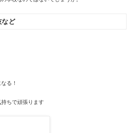
技など
になる！
気持ちで頑張ります