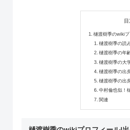
目
樋渡樹季のwiki
樋渡樹季の読
樋渡樹季の年
樋渡樹季の大
樋渡樹季の出
樋渡樹季の出
中村倫也似！
関連
樋渡樹季のwikiプロフィール|