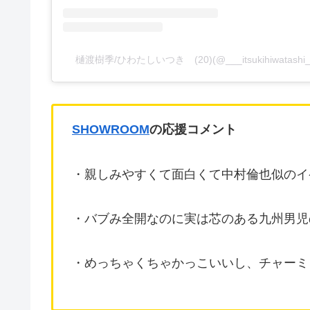
樋渡樹季/ひわたしいつき (20)(@___itsukihiwatas
SHOWROOM
の応援コメント
・親しみやすくて面白くて中村倫也似のイ
・バブみ全開なのに実は芯のある九州男児
・めっちゃくちゃかっこいいし、チャーミ