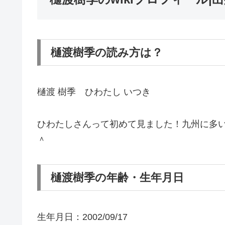
樋渡樹季の読み方は？
樋渡 樹季 ひわたし いつき
ひわたしさんって初めて見ました！九州に多
＾
樋渡樹季の年齢・生年月日
生年月日：
2002/09/17