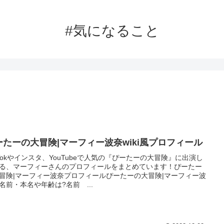
#気になること
゚ーたーの大冒険|マーフィー波奈wiki風プロフィール
k Tokやインスタ、YouTubeで人気の『ぴーたーの大冒険』に出演し
る、マーフィーさんのプロフィールをまとめています！ぴーたー
冒険|マーフィー波奈プロフィールぴーたーの大冒険|マーフィー波
名前・本名や年齢は?名前 ...