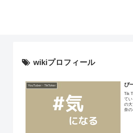
wikiプロフィール
ひ
YouTuber・TikToker
Ti
てい
の大
奈の