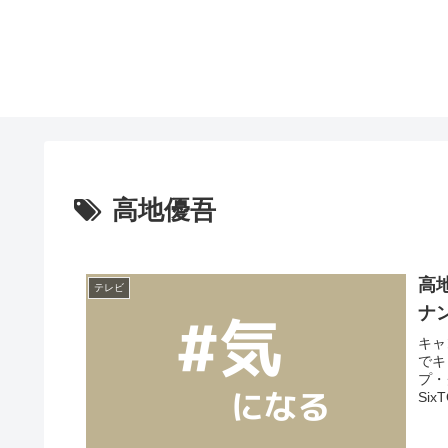
高地優吾
高
テレビ
ナ
キャ
でキ
プ・
Si