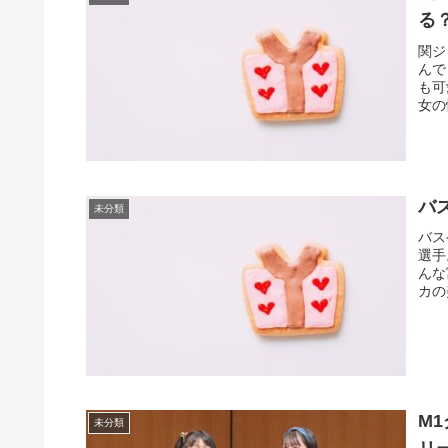
る
関ジ
んで
も可
女の
バ
未分類
バス
選手
んな
カの
M
未分類