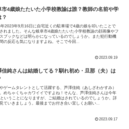
阜市4歳娘たたいた小学校教諭は誰？教師の名前や学
は？
23年2023年9月16日に自宅近くの駐車場で4歳の娘を叩いたことで
されました。そんな岐阜市4歳娘たたいた小学校教諭の顔画像やフ
スブックなどは明らかになっているのでしょうか。また犯行動機
間の反応も気になりますよね。そこで今回...
2023.09.19
澤佳純さんは結婚してる？馴れ初め・旦那（夫）は
？
やゲームタレントとして活躍する、芦澤佳純（あしざわかすみ）
。めちゃくちゃカワイイですよね！そんな、芦澤佳純さんは今年
歳ということになりますが、ご結婚はされているのでしょうか。詳
見ていきましょう。最後までお付き合い宜しくお願い...
2023.09.17