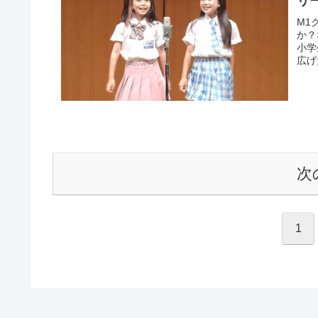
リ
M1
か？
小学
広げ
次
1