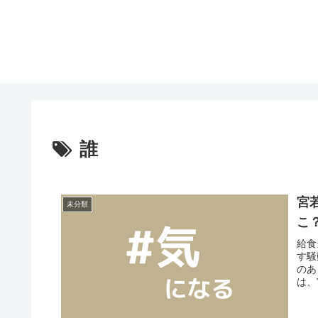
誰
宮
未分類
こ
給食
す騒
のあ
は、