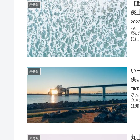
【
未分類
炎
20
ね。
察の
には
い
未分類
供
Ti
さん
立さ
は知
丸
未分類