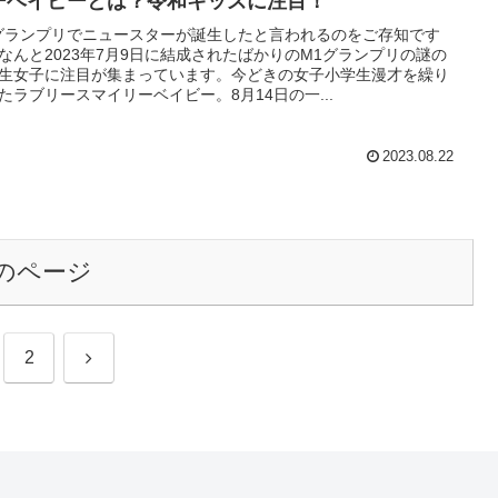
ーベイビーとは？令和キッズに注目！
グランプリでニュースターが誕生したと言われるのをご存知です
なんと2023年7月9日に結成されたばかりのM1グランプリの謎の
生女子に注目が集まっています。今どきの女子小学生漫才を繰り
たラブリースマイリーベイビー。8月14日の一...
2023.08.22
のページ
次
2
へ