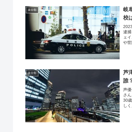
岐
未分類
校
20
逮捕
ェイ
や世
芦
未分類
誰
声優
さん
30
しく