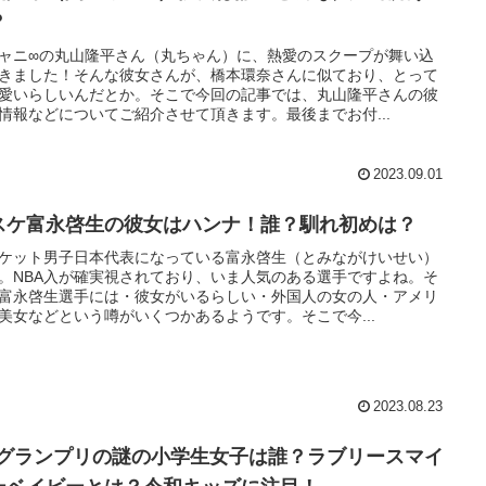
？
ャニ∞の丸山隆平さん（丸ちゃん）に、熱愛のスクープが舞い込
きました！そんな彼女さんが、橋本環奈さんに似ており、とって
愛いらしいんだとか。そこで今回の記事では、丸山隆平さんの彼
情報などについてご紹介させて頂きます。最後までお付...
2023.09.01
スケ富永啓生の彼女はハンナ！誰？馴れ初めは？
ケット男子日本代表になっている富永啓生（とみながけいせい）
。NBA入が確実視されており、いま人気のある選手ですよね。そ
富永啓生選手には・彼女がいるらしい・外国人の女の人・アメリ
美女などという噂がいくつかあるようです。そこで今...
2023.08.23
1グランプリの謎の小学生女子は誰？ラブリースマイ