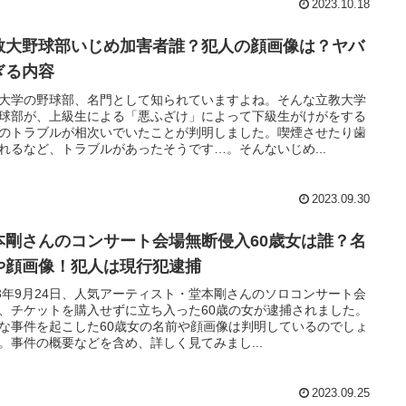
2023.10.18
教大野球部いじめ加害者誰？犯人の顔画像は？ヤバ
ぎる内容
大学の野球部、名門として知られていますよね。そんな立教大学
球部が、上級生による「悪ふざけ」によって下級生がけがをする
のトラブルが相次いでいたことが判明しました。喫煙させたり歯
れるなど、トラブルがあったそうです…。そんないじめ...
2023.09.30
本剛さんのコンサート会場無断侵入60歳女は誰？名
や顔画像！犯人は現行犯逮捕
23年9月24日、人気アーティスト・堂本剛さんのソロコンサート会
、チケットを購入せずに立ち入った60歳の女が逮捕されました。
な事件を起こした60歳女の名前や顔画像は判明しているのでしょ
。事件の概要などを含め、詳しく見てみまし...
2023.09.25