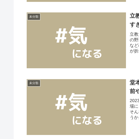
立
未分類
す
立教
の野
など
が折
堂
未分類
前
20
場に
そん
うか