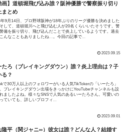
動画】道頓堀飛び込み誰？阪神優勝で警察振り切り
上まとめ
23年9月14日、プロ野球阪神が18年ぶりのリーグ優勝を決めました
そして、道頓堀川へと飛び込む人が20名くらいいたそうです。警
警備を振り切り、飛び込んだことで炎上しているようです。過去
こんなこともありましたね…。今回の記事で...
2023.09.15
ーたろ（ブレイキングダウン）誰？炎上理由は？子
いる？
kTokで30万人以上のフォロワーがいる人気TikTokerの「いーたろ」
。ブレイキングダウン出場をきっかけにYouTubeチャンネルも設
れましたよね。様々なSNSで人気のあるいーたろさん。可愛いの
っていても、詳しいプロフィ...
2023.09.01
山隆平（関ジャニ∞）彼女は誰？どんな人？結婚す