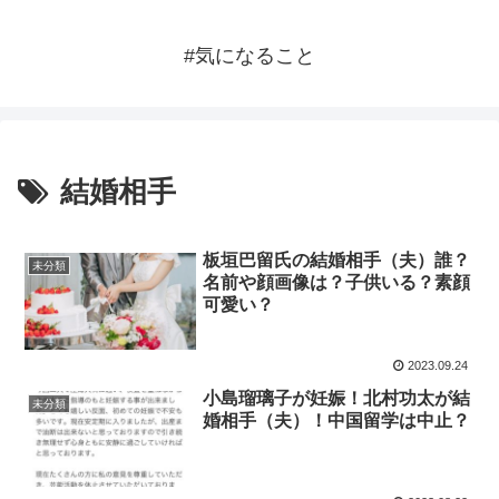
#気になること
結婚相手
板垣巴留氏の結婚相手（夫）誰？
未分類
名前や顔画像は？子供いる？素顔
可愛い？
2023.09.24
小島瑠璃子が妊娠！北村功太が結
未分類
婚相手（夫）！中国留学は中止？