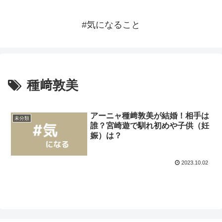
#気になること
種﨑敦美
アーニャ種﨑敦美が結婚！相手は
未分類
誰？宮崎遊で馴れ初めや子供（妊
娠）は？
2023.10.02