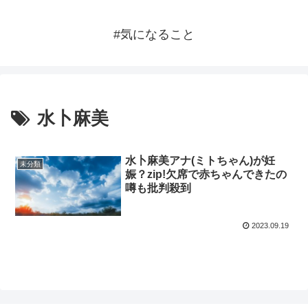
#気になること
水卜麻美
水卜麻美アナ(ミトちゃん)が妊
未分類
娠？zip!欠席で赤ちゃんできたの
噂も批判殺到
2023.09.19