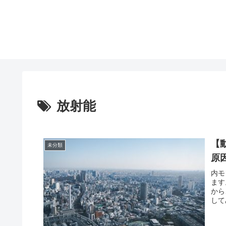
放射能
【
未分類
原
内モ
ます
から
して