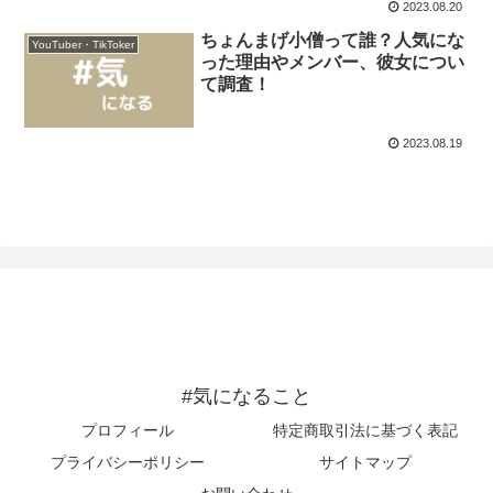
2023.08.20
ちょんまげ小僧って誰？人気にな
YouTuber・TikToker
った理由やメンバー、彼女につい
て調査！
2023.08.19
#気になること
プロフィール
特定商取引法に基づく表記
プライバシーポリシー
サイトマップ