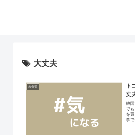
大丈夫
ト
未分類
丈
韓国
でも
を買
事で