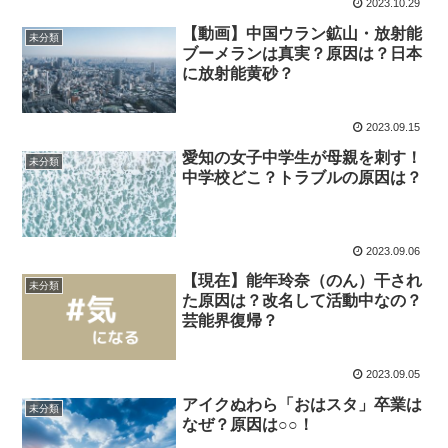
2023.10.29
【動画】中国ウラン鉱山・放射能
未分類
ブーメランは真実？原因は？日本
に放射能黄砂？
2023.09.15
愛知の女子中学生が母親を刺す！
未分類
中学校どこ？トラブルの原因は？
2023.09.06
【現在】能年玲奈（のん）干され
未分類
た原因は？改名して活動中なの？
芸能界復帰？
2023.09.05
アイクぬわら「おはスタ」卒業は
未分類
なぜ？原因は○○！