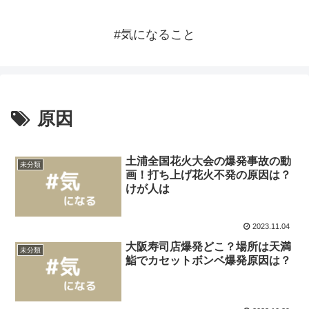
#気になること
原因
土浦全国花火大会の爆発事故の動
未分類
画！打ち上げ花火不発の原因は？
けが人は
2023.11.04
大阪寿司店爆発どこ？場所は天満
未分類
鮨でカセットボンベ爆発原因は？