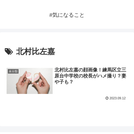
#気になること
北村比左嘉
北村比左嘉の顔画像！練馬区立三
未分類
原台中学校の校長がハメ撮り？妻
や子も？
2023.09.12