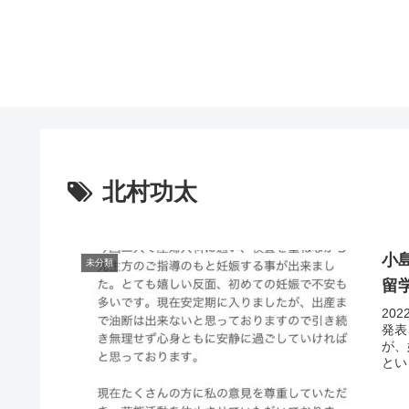
北村功太
小
未分類
留
20
発表
が、
とい