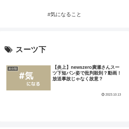
#気になること
スーツ下
【炎上】newszero廣瀬さんスー
未分類
ツ下短パン姿で批判殺到？動画！
放送事故じゃなく故意？
2023.10.13