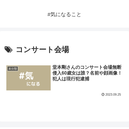
#気になること
コンサート会場
堂本剛さんのコンサート会場無断
未分類
侵入60歳女は誰？名前や顔画像！
犯人は現行犯逮捕
2023.09.25